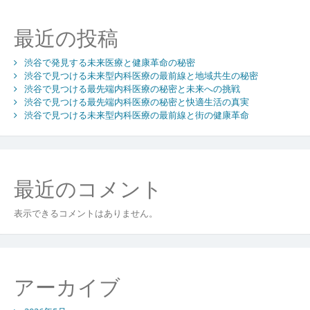
療
と
最近の投稿
心
安
渋谷で発見する未来医療と健康革命の秘密
ら
渋谷で見つける未来型内科医療の最前線と地域共生の秘密
ぐ
渋谷で見つける最先端内科医療の秘密と未来への挑戦
内
渋谷で見つける最先端内科医療の秘密と快適生活の真実
科
渋谷で見つける未来型内科医療の最前線と街の健康革命
病
院
の
秘
最近のコメント
密
表示できるコメントはありません。
アーカイブ