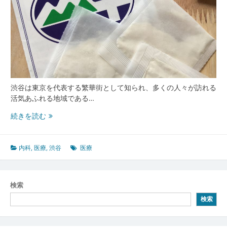
渋谷は東京を代表する繁華街として知られ、多くの人々が訪れる
活気あふれる地域である…
渋
続きを読む
谷
で
見
内科
,
医療
,
渋谷
医療
つ
け
る
検索
最
検索
先
端
医