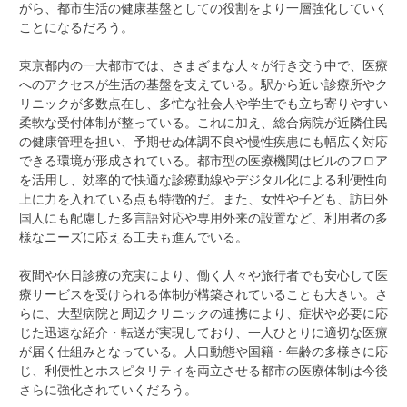
がら、都市生活の健康基盤としての役割をより一層強化していく
ことになるだろう。
東京都内の一大都市では、さまざまな人々が行き交う中で、医療
へのアクセスが生活の基盤を支えている。駅から近い診療所やク
リニックが多数点在し、多忙な社会人や学生でも立ち寄りやすい
柔軟な受付体制が整っている。これに加え、総合病院が近隣住民
の健康管理を担い、予期せぬ体調不良や慢性疾患にも幅広く対応
できる環境が形成されている。都市型の医療機関はビルのフロア
を活用し、効率的で快適な診療動線やデジタル化による利便性向
上に力を入れている点も特徴的だ。また、女性や子ども、訪日外
国人にも配慮した多言語対応や専用外来の設置など、利用者の多
様なニーズに応える工夫も進んでいる。
夜間や休日診療の充実により、働く人々や旅行者でも安心して医
療サービスを受けられる体制が構築されていることも大きい。さ
らに、大型病院と周辺クリニックの連携により、症状や必要に応
じた迅速な紹介・転送が実現しており、一人ひとりに適切な医療
が届く仕組みとなっている。人口動態や国籍・年齢の多様さに応
じ、利便性とホスピタリティを両立させる都市の医療体制は今後
さらに強化されていくだろう。