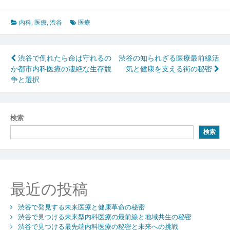
内科
,
医療
,
渋谷
医療
投
渋谷で倒れたら命は守れるの
渋谷の知られざる医療最前線活
か都市内科医療の凄絶な生存競
気と健康を支える街の秘密
稿
争と選択
ナ
ビ
検索
ゲ
検索
ー
シ
ョ
最近の投稿
ン
渋谷で発見する未来医療と健康革命の秘密
渋谷で見つける未来型内科医療の最前線と地域共生の秘密
渋谷で見つける最先端内科医療の秘密と未来への挑戦