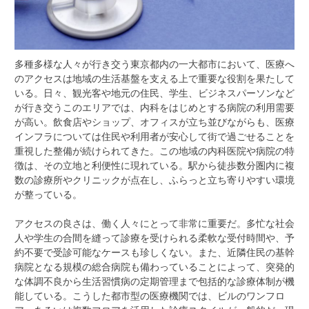
多種多様な人々が行き交う東京都内の一大都市において、医療へ
のアクセスは地域の生活基盤を支える上で重要な役割を果たして
いる。
日々、観光客や地元の住民、学生、ビジネスパーソンなど
が行き交うこのエリアでは、内科をはじめとする病院の利用需要
が高い。飲食店やショップ、オフィスが立ち並びながらも、医療
インフラについては住民や利用者が安心して街で過ごせることを
重視した整備が続けられてきた。この地域の内科医院や病院の特
徴は、その立地と利便性に現れている。駅から徒歩数分圏内に複
数の診療所やクリニックが点在し、ふらっと立ち寄りやすい環境
が整っている。
アクセスの良さは、働く人々にとって非常に重要だ。多忙な社会
人や学生の合間を縫って診療を受けられる柔軟な受付時間や、予
約不要で受診可能なケースも珍しくない。また、近隣住民の基幹
病院となる規模の総合病院も備わっていることによって、突発的
な体調不良から生活習慣病の定期管理まで包括的な診療体制が機
能している。こうした都市型の医療機関では、ビルのワンフロ