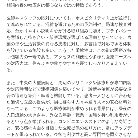
相談内容の幅広さは都心ならではの特徴であろう。
医師やスタッフの応対についても、ホスピタリティ向上が並行し
て進められている。混雑を避けるための予約制や、迅速な検査対
応、分かりやすい説明を心がける取り組みに加え、プライバシー
を意識した待ち合い・診察環境が選ばれる理由となっている。言
葉の壁や生活背景の異なる患者に対し、多言語で対応できる体制
を設けている施設も多い。こうした柔軟性は、この街の医療が持
つ包容力の一端である。アクセスの利便性や多様な医療ニーズへ
の対応力は、住みよさや働きやすさを裏でしっかりと支えてい
る。
また、中央の大型病院と、周辺のクリニックや診療所が専門内容
や対応時間などで連携関係を築いており、診断や治療が必要な場
合の迅速な紹介・転送も機能している。患者一人ひとりに合わせ
た適切な医療の提供が、街に暮らす人々や通う人々の安心材料と
なっている。このような医療体制が求められる背景には、昼夜の
人口流動の大きさや、異なる年齢・職業・国籍を持つ利用者がい
るという点が挙げられる。コンビニエンスストアのような身近さ
と、安心感の両面を目指した医療提供の在り方は、常にアップデ
ートが重ねられている。今後も利便性と高い専門性を両立させな