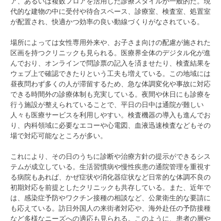
ア、あるいは複数フロアを活用した診療スタイルが一般的だ。現
代的な建物の中に受付や待合スペース、診療室、検査室、処置室
が配置され、快適かつ効率の良い動線づくりがなされている。
場所によっては女性専用外来や、お子さま向けの配慮が施された
区画を持つクリニックも見られる。医療界全体のデジタル化が進
んでおり、オンラインで問診票の記入を済ませたり、検査結果を
ウェブ上で確認できたりという工夫も増えている。この地域には
昼夜問わず多くの人が滞留するため、急な体調変化や事故に対応
できる時間外の診療体制も充実している。夜間や休日にも診療を
行う施設が整えられていることで、平日の日中は通院が難しい
人々も医療サービスを利用しやすい。検査機器の導入も進んでお
り、内科領域に必要なエコーや心電図、血液迅速検査などもその
場で対応可能なところが多い。
これにより、その日のうちに診断や治療方針の提示ができるシス
テムが成立している。生活習慣病や慢性疾患の通院管理を重視す
る病院もあれば、かぜ症状や消化器症状など日常的な体調不良の
初期対応を前提としたクリニックも共存している。また、近年で
は、感染症予防やワクチン接種の相談など、公衆衛生的な要請に
も応えている。訪日外国人の来街者対応や、海外赴任の予防接種
など多様なニーズへの適応も見られる。このように、患者の層や