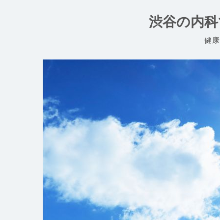
コ
ン
渋谷の内科
テ
ン
健康
ツ
へ
ス
キ
ッ
プ