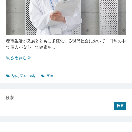
都市生活が発展とともに多様化する現代社会において、日常の中
で個人が安心して健康を…
多
続きを読む
様
化
す
内科
,
医療
,
渋谷
医療
る
都
市
検索
と
検索
健
康
を
守
る