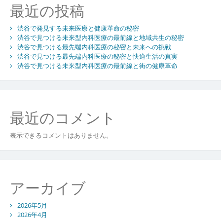
最近の投稿
渋
谷
渋谷で発見する未来医療と健康革命の秘密
内
渋谷で見つける未来型内科医療の最前線と地域共生の秘密
科
渋谷で見つける最先端内科医療の秘密と未来への挑戦
ク
渋谷で見つける最先端内科医療の秘密と快適生活の真実
リ
渋谷で見つける未来型内科医療の最前線と街の健康革命
ニ
ッ
ク
の
最近のコメント
新
し
い
表示できるコメントはありません。
役
割
アーカイブ
2026年5月
2026年4月