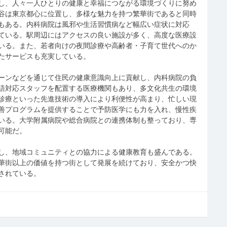
し、人々一人ひとりの健康と幸福につながる環境づくりに努め
谷は東京都心に位置し、多様な魅力を持つ繁華街であると同時
もある。内科病院は風邪や生活習慣病など幅広い症状に対応
ている。駅周辺にはアクセスの良い施設が多く、高度な医療設
いる。また、若者向けの夜間診療や高齢者・子育て世代へのか
たサービスも充実している。
ーンなどを通じて住民の健康意識向上に貢献し、内科病院の負
語対応スタッフを配置する医療機関もあり、多文化共生の環境
診療といった先進技術の導入により利便性が高まり、忙しい現
善プログラムを提供することで予防医学にも力を入れ、慢性疾
いる。大学附属病院や総合病院との連携体制も整っており、専
可能だ。
し、地域コミュニティとの協力による健康教育も盛んである。
華街以上の価値を持つ街として発展を続けており、安全かつ快
されている。