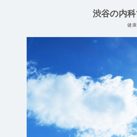
コ
ン
渋谷の内科
テ
ン
健康
ツ
へ
ス
キ
ッ
プ