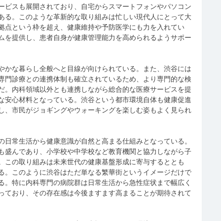
ービスも展開されており、自宅からスマートフォンやパソコン
ある。このような革新的な取り組みは忙しい現代人にとって大
拠点という枠を超え、健康維持や予防医学にも力を入れてい
ムを提供し、患者自身が健康管理能力を高められるようサポー
やかな暮らし全般へと目線が向けられている。また、渋谷には
専門診療との連携体制も確立されているため、より専門的な検
だ。内科領域以外とも連携しながら総合的な医療サービスを提
な安心材料となっている。渋谷という都市環境自体も健康促進
し、市民がジョギングやウォーキングを楽しむ姿もよく見られ
の日常生活から健康意識が自然と高まる仕組みとなっている。
も盛んであり、小学校や中学校など教育機関と協力しながら子
。この取り組みは未来世代の健康基盤形成に寄与するととも
る。このように渋谷はただ単なる繁華街というイメージだけで
る。特に内科専門の病院群は日常生活から急性症状まで幅広く
っており、その存在感は今後ますます高まることが期待されて