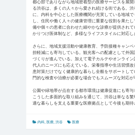
都心部でありながら地域密着型の医療サービスを展開
る渋谷は、多くの人々から愛され続ける街である。渋
に、内科を中心とした医療機関が充実している地域で
し、住民や働く人々の健康管理に重要な役割を果たし
備や個々の患者に合わせた細やかな診療が提供されて
かりつけ医体制など、多様なライフスタイルに対応し
さらに、地域支援活動や健康教育、予防接種キャンペ
担軽減にも寄与している。観光客への配慮として外国
づくりが進んでいる。加えて電子カルテやオンライン
代人のニーズにも応えている。栄養指導や生活習慣改
患対策だけでなく健康的な暮らし全般をサポートして
門的な検査や治療が必要な場合でもスムーズな対応が
公園や緑地帯が点在する都市環境は健康促進にも寄与
こうした多面的な取り組みを通じて、渋谷は単なる繁
適な暮らしを支える重要な医療拠点として今後も期待
内科
,
医療
,
渋谷
医療