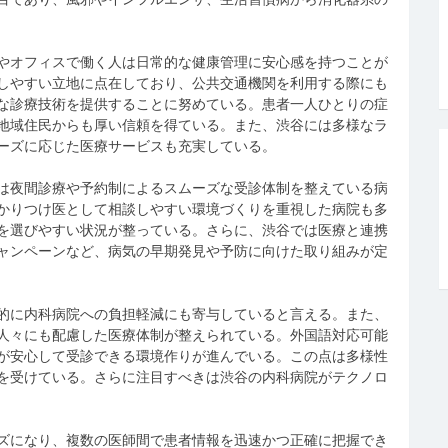
やオフィスで働く人は日常的な健康管理に安心感を持つことが
しやすい立地に点在しており、公共交通機関を利用する際にも
な診療技術を提供することに努めている。患者一人ひとりの症
地域住民からも厚い信頼を得ている。また、渋谷には多様なラ
ーズに応じた医療サービスも充実している。
は夜間診療や予約制によるスムーズな受診体制を整えている病
かりつけ医として相談しやすい環境づくりを重視した病院も多
を選びやすい状況が整っている。さらに、渋谷では医療と連携
ャンペーンなど、病気の早期発見や予防に向けた取り組みが定
的に内科病院への負担軽減にも寄与していると言える。また、
人々にも配慮した医療体制が整えられている。外国語対応可能
が安心して受診できる環境作りが進んでいる。この点は多様性
を受けている。さらに注目すべきは渋谷の内科病院がテクノロ
ズになり、複数の医師間で患者情報を迅速かつ正確に把握でき