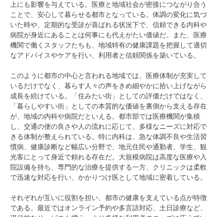
上にも影響を与えている。医療と地域社会が密接につながり合う
ことで、安心して暮らせる都市となっている。体調の変化に気づ
いた時や、定期的な受診が喜ばれる状況下で、信頼できる内科や
病院が身近にあることは何事にも代えがたい価値だ。また、医療
機関で働くスタッフたちも、地域特有の健康課題を把握して適切
なアドバイスやケアを行い、利用者と信頼関係を築いている。
このように都市の中心と言われる地域では、医療体制が充実して
いるだけでなく、暮らす人々の声をきめ細やかに拾い上げながら
成長を続けている。「住みたい街」としての評価だけではなく、
「暮らしやすい街」としての本質的な価値を裏側から支える存在
が、地域の内科や病院だといえる。都市部では医療機関が集積
し、交通の便の良さや人の流れに応じて、多様なニーズに対応で
きる体制が整えられている。特に内科は、急な体調不良や生活習
慣病、健康診断など幅広い分野で、地元住民や通勤者、学生、観
光客にとって身近で頼れる存在だ。大規模病院は高度な医療や入
院設備を持ち、専門的な治療を提供する一方、クリニックは柔軟
で迅速な対応を行い、かかりつけ医として地域に密着している。
それぞれが互いに役割を担い、都市の健康を支えている点が特徴
である。最近ではオンライン予約や多言語対応、土日診療など、