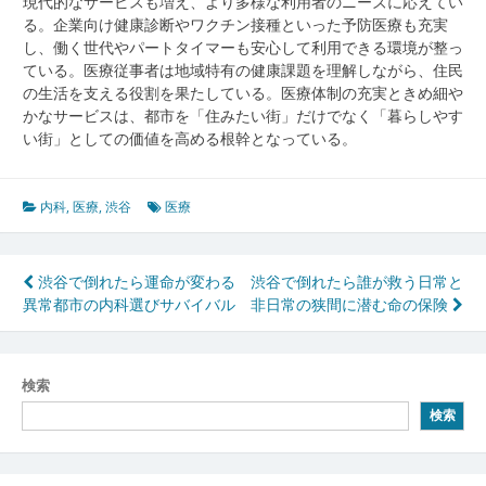
現代的なサービスも増え、より多様な利用者のニーズに応えてい
る。企業向け健康診断やワクチン接種といった予防医療も充実
し、働く世代やパートタイマーも安心して利用できる環境が整っ
ている。医療従事者は地域特有の健康課題を理解しながら、住民
の生活を支える役割を果たしている。医療体制の充実ときめ細や
かなサービスは、都市を「住みたい街」だけでなく「暮らしやす
い街」としての価値を高める根幹となっている。
内科
,
医療
,
渋谷
医療
投
渋谷で倒れたら運命が変わる
渋谷で倒れたら誰が救う日常と
異常都市の内科選びサバイバル
非日常の狭間に潜む命の保険
稿
ナ
ビ
検索
検索
ゲ
ー