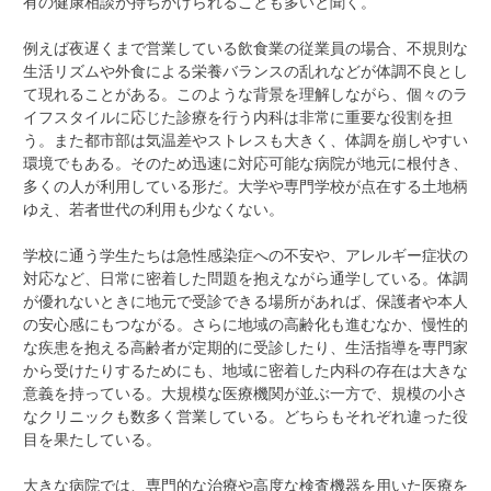
有の健康相談が持ちかけられることも多いと聞く。
例えば夜遅くまで営業している飲食業の従業員の場合、不規則な
生活リズムや外食による栄養バランスの乱れなどが体調不良とし
て現れることがある。このような背景を理解しながら、個々のラ
イフスタイルに応じた診療を行う内科は非常に重要な役割を担
う。また都市部は気温差やストレスも大きく、体調を崩しやすい
環境でもある。そのため迅速に対応可能な病院が地元に根付き、
多くの人が利用している形だ。大学や専門学校が点在する土地柄
ゆえ、若者世代の利用も少なくない。
学校に通う学生たちは急性感染症への不安や、アレルギー症状の
対応など、日常に密着した問題を抱えながら通学している。体調
が優れないときに地元で受診できる場所があれば、保護者や本人
の安心感にもつながる。さらに地域の高齢化も進むなか、慢性的
な疾患を抱える高齢者が定期的に受診したり、生活指導を専門家
から受けたりするためにも、地域に密着した内科の存在は大きな
意義を持っている。大規模な医療機関が並ぶ一方で、規模の小さ
なクリニックも数多く営業している。どちらもそれぞれ違った役
目を果たしている。
大きな病院では、専門的な治療や高度な検査機器を用いた医療を