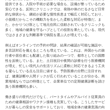
提供できる。入院や手術が必要な場合も、設備が整っているため
安心できる。反対にクリニックでは、発熱や体のだるさなど日常
的な病状から、継続が必要な慢性疾患まで幅広く対応しており、
小規模だからこその機動力を生かした柔軟な対応が特徴だ。ま
た、かかりつけ医として地元住民に信頼されているクリニックも
多く、地域の健康を守るハブとしての役割を果たしている。現代
ではさまざまな判断基準で病院を選ぶ人が増えている。
例えばオンラインでの予約や問診、結果の確認が可能な施設や、
多言語対応を備えるところも増えている。これは、外国からの旅
行者や居住者にも配慮した取り組みの一つで、都市としての国際
性を反映している。また、土日祝日や夜間の診療を行う医療機関
が増え、忙しい現代人の生活リズムに柔軟に対応できるよう工夫
を凝らしている点も注目に値する。予防医療の分野に注目すれ
ば、健康診断や人間ドックが広く行われていることが分かる。商
業地域ならではの特徴として、企業単位での定期健康診断を請け
負う医療機関も多い。
働き盛りの世代だけでなく、パートタイムやアルバイト従業員の
ための健康相談やワクチン接種も充実している。こうしたサービ
スが暮らしの安全をサポートしており、地域全体の健康意識の向