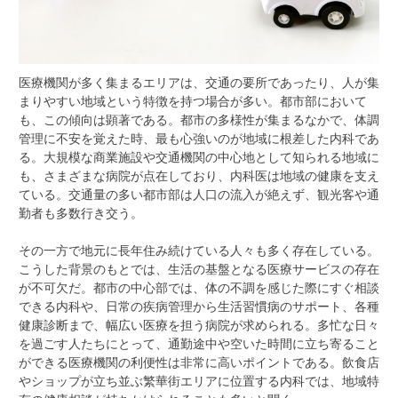
医療機関が多く集まるエリアは、交通の要所であったり、人が集
まりやすい地域という特徴を持つ場合が多い。
都市部において
も、この傾向は顕著である。都市の多様性が集まるなかで、体調
管理に不安を覚えた時、最も心強いのが地域に根差した内科であ
る。大規模な商業施設や交通機関の中心地として知られる地域に
も、さまざまな病院が点在しており、内科医は地域の健康を支え
ている。交通量の多い都市部は人口の流入が絶えず、観光客や通
勤者も多数行き交う。
その一方で地元に長年住み続けている人々も多く存在している。
こうした背景のもとでは、生活の基盤となる医療サービスの存在
が不可欠だ。都市の中心部では、体の不調を感じた際にすぐ相談
できる内科や、日常の疾病管理から生活習慣病のサポート、各種
健康診断まで、幅広い医療を担う病院が求められる。多忙な日々
を過ごす人たちにとって、通勤途中や空いた時間に立ち寄ること
ができる医療機関の利便性は非常に高いポイントである。飲食店
やショップが立ち並ぶ繁華街エリアに位置する内科では、地域特