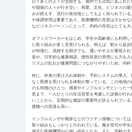
日々多くの人々が交錯する、都内でも活気にあふれた
や国籍の人々が行き交い、商業、文化、ビジネスの最
みが絶えず、流行の発信地としてもよく知られている
や体調管理は重要であり、医療機関の充実は欠かせな
なビジネスパーソンにとって、内科の存在はとても大
オフィスワーカーをはじめ、学生や高齢者にも利用し
た取り組みが多く見受けられる。例えば、駅から徒歩
が特徴だ。混雑する朝夕でも、通いやすさが重視され
策や、日常的な健康相談、慢性疾患の管理にも力を入
リズムの乱れが健康問題につながりやすいため、内科
特に、外来の受け入れ体制や、予約システムの導入、
なく医療を受けられる体制が整っている。この地域の
のも特徴のひとつ。感冒やインフルエンザといった一
患まで、一人ひとりの生活背景を考慮した診療が行わ
いことから、定期的な健診の重要性が訴えられている
接種への意識も高い。
インフルエンザや風疹などのワクチン接種については
取り組みもしっかりと行われている。働き世代や学生
身近な医療機関が心強い存在となる。また、高齢の方