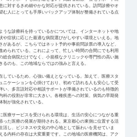
患に対するきめ細やかな対応が提供されている。訪問診療やオ
望む人にとっても手厚いバックアップ体制が整備されている点
ような診療科を持っているかについては、インターネットや地
状や症状に応じた最適な病院選びがしやすい環境といえる。地
さがあるが、こちらではネット予約や事前問診票の導入など、
進められている。これによって、忙しい時間の合間にでも利用
の総合病院だけでなく、小規模なクリニックや専門性の高い施
きるのも、この地域ならではの強みと言える。
在しているため、心強い備えとなっている。加えて、医療スタ
ュニケーションを心掛けており、初めて訪れる人も安心して受
伴い、多言語対応や相談サポートが準備されているのも特徴的
内科の役割が非常に大きい。各種疾患への対策、病気の早期発
体制が強化されている。
に医療サービスを受けられる環境は、生活の安心につながる重
添った医療の発展が期待される。東京都心の東側に位置する活
生活し、ビジネスや文化の中心地として賑わいを見せていま
える内科の存在は大変重要です。この地域の医療機関は、アク