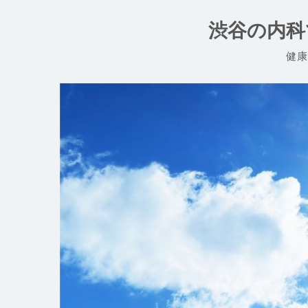
コ
ン
渋谷の内科
テ
ン
健康
ツ
へ
ス
キ
ッ
プ