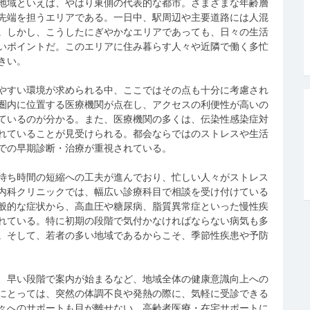
地域といえば、やはり東側の代表的な都市。
さまざまな年齢層
先端を担うエリアである。一日中、駅周辺や主要道路には人混
。しかし、こうしたにぎやかなエリアであっても、日々の生活
いポイントだ。このエリアに住み暮らす人々や近隣で働く多忙
きい。
やすい環境が求められる中、ここではその点も十分に考慮され
圏内に位置する医療機関が点在し、アクセスの利便性が高いの
ているのが分かる。また、医療機関の多くは、伝染性感染症対
れていることが見受けられる。都会ならではのストレスや生活
での早期診断・治療が重視されている。
待ち時間の短縮への工夫が進んでおり、忙しい人々がストレス
内科クリニックでは、幅広い診療科目で相談を受け付けている
般的な症状から、高血圧や糖尿病、脂質異常症といった慢性疾
れている。特に初期の段階で気付かなければならない病気も多
。そして、若者の多い地域であるからこそ、季節性疾患や予防
、早い段階で案内が始まるなど、地域全体の健康意識向上への
にとっては、突然の体調不良や発熱の際に、気軽に受診できる
々へのサポートも目が離せない。高齢者医療・在宅サポートに