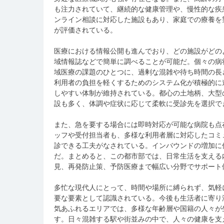
も注力されていて、継続的な健康管理や、慢性的な疾
ンライン相談に対応した施設もあり、家庭での療養を
が評価されている。
医療における情報公開も進んでおり、どの施設がどの
域情報誌などで簡単に調べることが可能だ。個々の病
域医療の課題のひとつに、過剰な混雑や待ち時間の長
利用者の負担を軽くするためのシステム化が積極的に
しやすい体制が維持されている。都心の土地柄、大型
設も多く、体調や症状に応じて柔軟に受診先を選択で
また、急を要する場合には即時対応が可能な病院も点
ッフや受付担当者も、多様な利用者層に対応したコミ
診できる工夫がなされている。インバウンドの増加に
だ。まとめると、この都市部では、日常生活を支える
見、再発防止策、予防医療まで幅広い分野でサポート
多忙な現代人にとって、時間や場所に縛られず、気軽
要な要素として認識されている。今後も生活者に寄り
気あふれるエリアでは、多様な年齢層や国籍の人々が
す。日々混雑する駅や街並みの中で、人々の健康を支