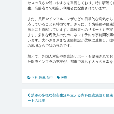
セスの良さや通いやすさを重視しており、特に駅近く
生、高齢者まで幅広い利用者に配慮されています。
また、風邪やインフルエンザなどの日常的な病気から
応していることも特徴です。さらに、予防接種や健康
向上にも貢献しています。高齢者へのサポートも充実
ます。多忙な現代人のためにネット予約や事前問診票
います。大小さまざまな医療施設が柔軟に連携し、症
の地域ならではの強みです。
加えて、外国人対応や多言語サポートも整備されてお
た医療インフラの充実が、都市で暮らす人々の日常を
内科
,
医療
,
渋谷
医療
投
渋谷の多様な都市生活を支える内科医療施設と健康
ートの現場
稿
ナ