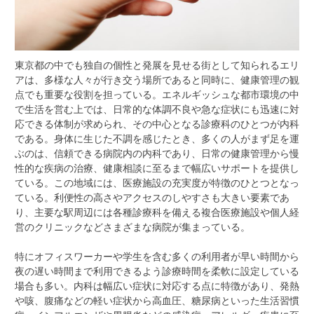
東京都の中でも独自の個性と発展を見せる街として知られるエリ
アは、多様な人々が行き交う場所であると同時に、健康管理の観
点でも重要な役割を担っている。
エネルギッシュな都市環境の中
で生活を営む上では、日常的な体調不良や急な症状にも迅速に対
応できる体制が求められ、その中心となる診療科のひとつが内科
である。身体に生じた不調を感じたとき、多くの人がまず足を運
ぶのは、信頼できる病院内の内科であり、日常の健康管理から慢
性的な疾病の治療、健康相談に至るまで幅広いサポートを提供し
ている。この地域には、医療施設の充実度が特徴のひとつとなっ
ている。利便性の高さやアクセスのしやすさも大きい要素であ
り、主要な駅周辺には各種診療科を備える複合医療施設や個人経
営のクリニックなどさまざまな病院が集まっている。
特にオフィスワーカーや学生を含む多くの利用者が早い時間から
夜の遅い時間まで利用できるよう診療時間を柔軟に設定している
場合も多い。内科は幅広い症状に対応する点に特徴があり、発熱
や咳、腹痛などの軽い症状から高血圧、糖尿病といった生活習慣