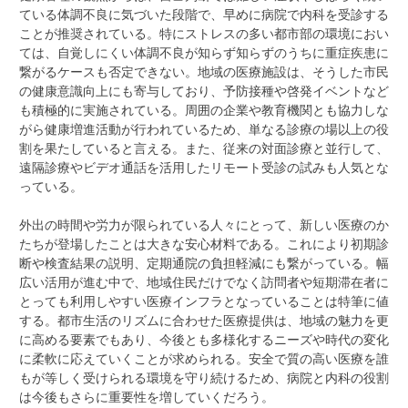
ている体調不良に気づいた段階で、早めに病院で内科を受診する
ことが推奨されている。特にストレスの多い都市部の環境におい
ては、自覚しにくい体調不良が知らず知らずのうちに重症疾患に
繋がるケースも否定できない。地域の医療施設は、そうした市民
の健康意識向上にも寄与しており、予防接種や啓発イベントなど
も積極的に実施されている。周囲の企業や教育機関とも協力しな
がら健康増進活動が行われているため、単なる診療の場以上の役
割を果たしていると言える。また、従来の対面診療と並行して、
遠隔診療やビデオ通話を活用したリモート受診の試みも人気とな
っている。
外出の時間や労力が限られている人々にとって、新しい医療のか
たちが登場したことは大きな安心材料である。これにより初期診
断や検査結果の説明、定期通院の負担軽減にも繋がっている。幅
広い活用が進む中で、地域住民だけでなく訪問者や短期滞在者に
とっても利用しやすい医療インフラとなっていることは特筆に値
する。都市生活のリズムに合わせた医療提供は、地域の魅力を更
に高める要素でもあり、今後とも多様化するニーズや時代の変化
に柔軟に応えていくことが求められる。安全で質の高い医療を誰
もが等しく受けられる環境を守り続けるため、病院と内科の役割
は今後もさらに重要性を増していくだろう。