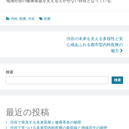
地域社会の健康基盤を支える欠かせない存在となっている。
内科
,
医療
,
渋谷
医療
投
渋谷の未来を支える多様性と安
心感あふれる都市型内科医療の
稿
魅力
ナ
ビ
検索
ゲ
検索
ー
シ
ョ
最近の投稿
ン
渋谷で発見する未来医療と健康革命の秘密
渋谷で見つける未来型内科医療の最前線と地域共生の秘密