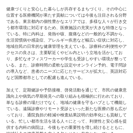
健康づくりと安心した暮らしが共存するまちづくり、その中心に
位置する医療機関が果たす貢献については今後も注目される分野
である。東京都内の個性豊かなエリアでは、多様な人々が行き交
う都市環境に対応するため、医療施設の充実が大きな特徴となっ
ている。特に内科は、発熱や咳、腹痛などの一般的な不調から、
生活習慣病や感染症、アレルギー疾患など幅広い症状に対応し、
地域住民の日常的な健康管理を支えている。診療科の利便性やア
クセスの良さは、主要駅近くやビル内という立地を活かしてお
り、多忙なオフィスワーカーや学生も受診しやすい環境が整って
いる。また、診療時間の柔軟な設定やオンライン予約、電子問診
の導入など、患者のニーズに応じたサービスが拡大し、英語対応
など国際都市としての配慮も進んでいる。
加えて、定期健診や予防接種、啓発活動を通じて、市民の健康意
識向上や病気の早期発見への取り組みも積極的に行われており、
単なる診療の場だけでなく、地域の健康を守るハブとして機能し
ている。遠隔診療やリモート受診といった新たな医療の形も広が
っており、通院負担の軽減や検査結果説明の効率化にも貢献して
いる。忙しい都市生活を送る人々にとって、利便性と安心感を提
供する内科の病院は、今後もその重要性を増し続けるとともに、