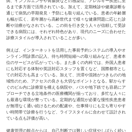
病、インフルエンザや胃腸炎などの感染症、アレルギー疾患に至
るまで多方面で活用されている。加えて、定期検診や健康診断を
通じて病気の早期発見・予防にも取り組んでいる。患者の年齢層
も幅が広く、若年層から高齢世代まで様々な健康問題に応じた診
断や治療がなされている。この街を行き交う人々が信頼して受診
できる病院には、それぞれ特色があり、現代のニーズに合わせた
診療スタイルが導入されていることが多い。
例えば、インターネットを活用した事前予約システムの導入やオ
ンライン問診票の記入、待ち時間短縮への取り組みなど、患者本
位のサービスが広がっている。また多くの内科では、外国人患者
にも対応する体制や英語対応スタッフを置くなど、国際都市とし
ての対応力も高まっている。加えて、渋滞や混雑がつきものの地
域性のため、アクセスの良さも大切なポイントとなる。駅からす
ぐのビル内に診療室を構える病院や、バスや地下鉄でも容易にア
プローチできる立地条件の医療機関が揃っており、多忙な人々に
も最適な環境が整っている。定期的な通院が必要な慢性疾患患者
が無理なく通い続けるための配慮や、仕事帰りにも立ち寄りやす
い時間帯で診療を行うなど、ライフスタイルに合わせて設計され
ている点も評価が高い。
健康管理の観点からは、自己判断では難しい症状やしばらく続い